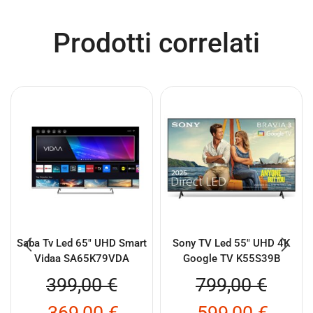
Prodotti correlati
Saba Tv Led 65″ UHD Smart
Sony TV Led 55″ UHD 4K
Vidaa SA65K79VDA
Google TV K55S39B
399,00
€
799,00
€
369,00
€
599,00
€