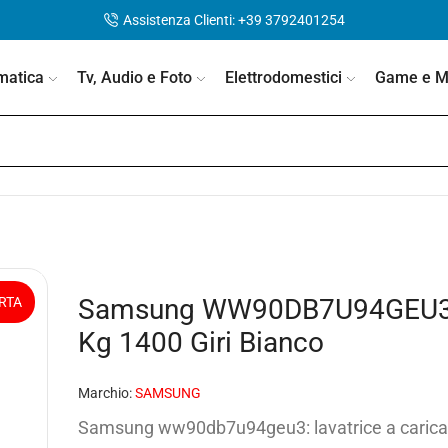
Assistenza Clienti: +39 3792401254
matica
Tv, Audio e Foto
Elettrodomestici
Game e Mo
Samsung WW90DB7U94GEU3 La
RTA
Kg 1400 Giri Bianco
Marchio:
SAMSUNG
Samsung ww90db7u94geu3: lavatrice a carica 