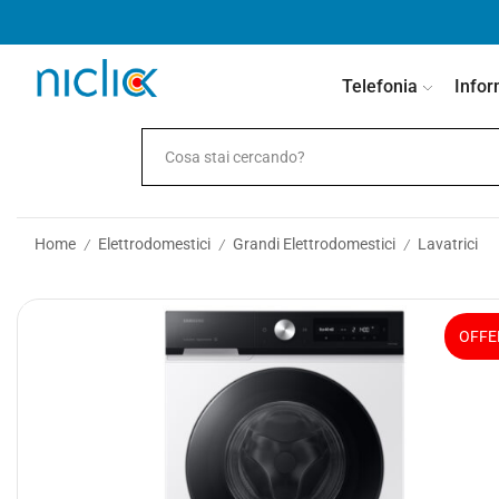
contenuto
Telefonia
Infor
Home
Elettrodomestici
Grandi Elettrodomestici
Lavatrici
/
/
/
OFFE