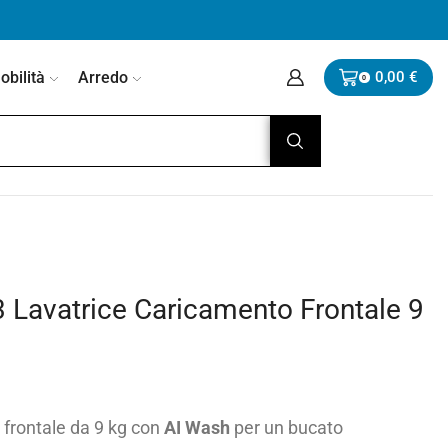
bilità
Arredo
0,00
€
0
vatrice Caricamento Frontale 9
frontale da 9 kg con
AI Wash
per un bucato