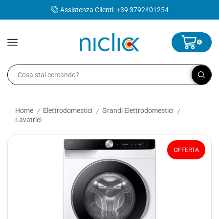
contenuto
Assistenza Clienti: +39 3792401254
0
Home
Elettrodomestici
Grandi Elettrodomestici
/
/
/
Lavatrici
OFFERTA