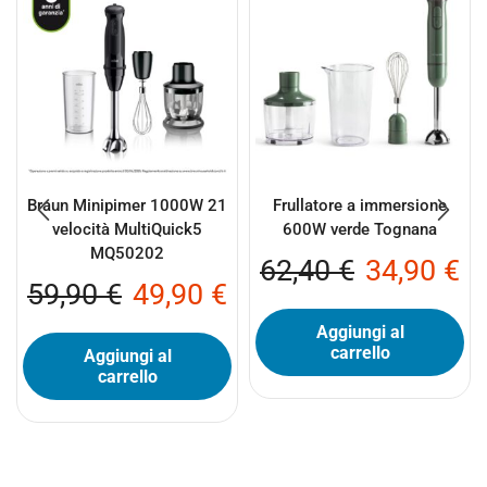
Braun Minipimer 1000W 21
Frullatore a immersione
velocità MultiQuick5
600W verde Tognana
MQ50202
62,40
€
34,90
€
59,90
€
49,90
€
Aggiungi al
carrello
Aggiungi al
carrello