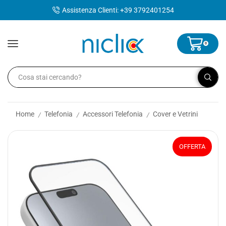
contenuto
Assistenza Clienti: +39 3792401254
0
Home
Telefonia
Accessori Telefonia
Cover e Vetrini
/
/
/
OFFERTA