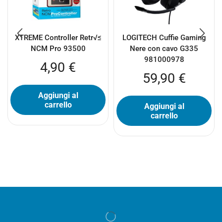
XTREME Controller Retr√≤
LOGITECH Cuffie Gaming
NCM Pro 93500
Nere con cavo G335
981000978
4,90
€
59,90
€
Aggiungi al
carrello
Aggiungi al
carrello