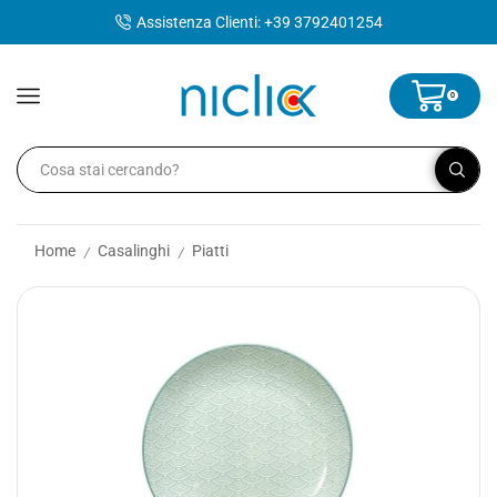
contenuto
Assistenza Clienti: +39 3792401254
0
Home
Casalinghi
Piatti
/
/