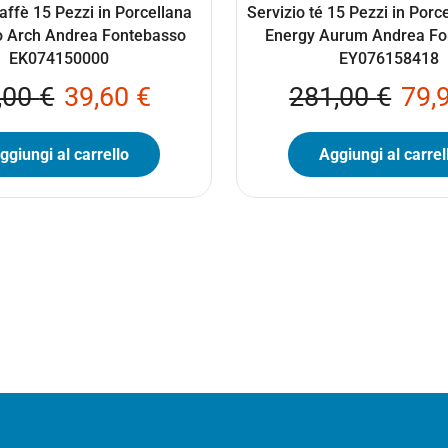
affè 15 Pezzi in Porcellana
Servizio té 15 Pezzi in Porc
o Arch Andrea Fontebasso
Energy Aurum Andrea Fo
EK074150000
EY076158418
,00
€
39,60
€
281,00
€
79,
ggiungi al carrello
Aggiungi al carrel