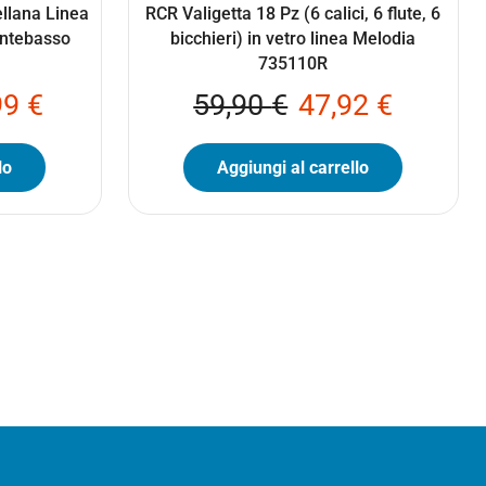
ellana Linea
RCR Valigetta 18 Pz (6 calici, 6 flute, 6
ntebasso
bicchieri) in vetro linea Melodia
735110R
99
€
59,90
€
47,92
€
lo
Aggiungi al carrello