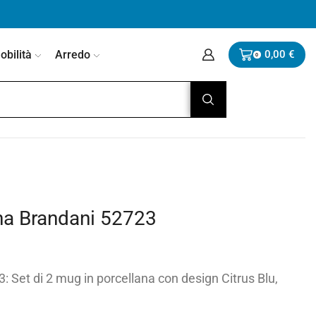
bilità
Arredo
0,00
€
0
ana Brandani 52723
 Set di 2 mug in porcellana con design Citrus Blu,