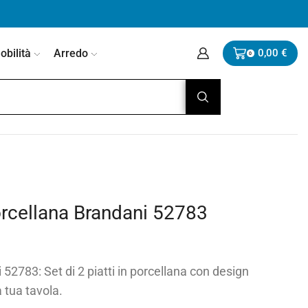
bilità
Arredo
0,00
€
0
Porcellana Brandani 52783
 52783: Set di 2 piatti in porcellana con design
a tua tavola.