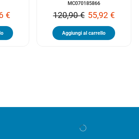
MC070185866
76
€
120,90
€
55,92
€
lo
Aggiungi al carrello