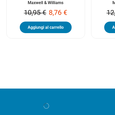
Maxwell & Williams
M
10,95
€
8,76
€
12
Aggiungi al carrello
A