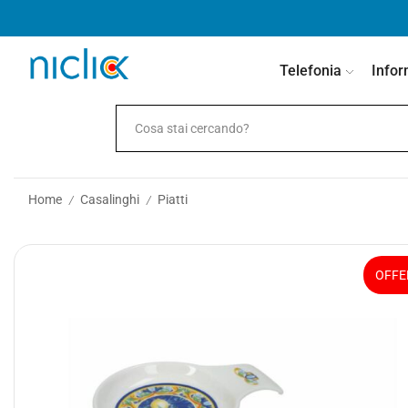
contenuto
Telefonia
Infor
Home
Casalinghi
Piatti
/
/
OFFE