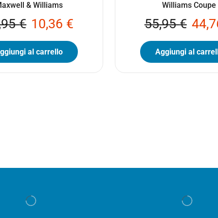
axwell & Williams
Williams Coupe
,95
€
10,36
€
55,95
€
44,
ggiungi al carrello
Aggiungi al carrel