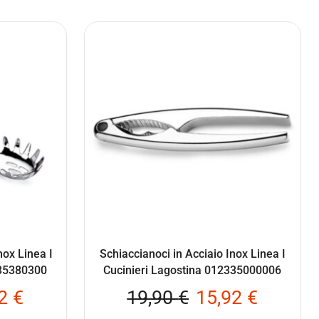
nox Linea I
Schiaccianoci in Acciaio Inox Linea I
335380300
Cucinieri Lagostina 012335000006
92
€
19,90
€
15,92
€