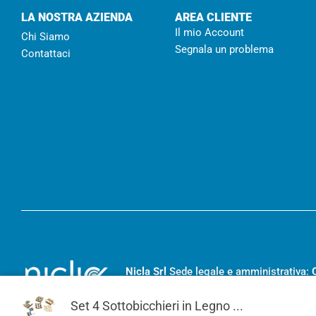
LA NOSTRA AZIENDA
AREA CLIENTE
Il mio Account
Chi Siamo
Segnala un problema
Contattaci
Nicla Srl
Sede legale e amministrativa:
RC- 194455
– Capitale sociale I.V.
€ 20
Set 4 Sottobicchieri in Legno ...