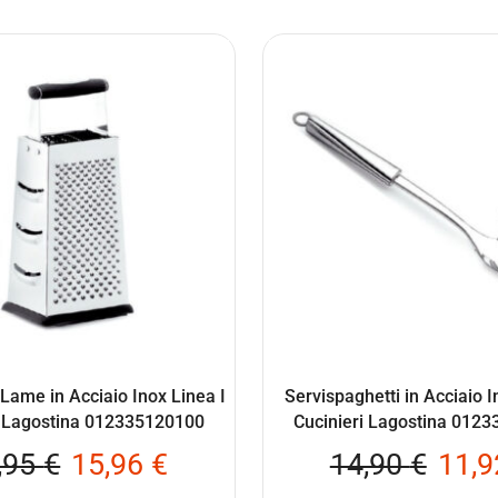
 Lame in Acciaio Inox Linea I
Servispaghetti in Acciaio I
i Lagostina 012335120100
Cucinieri Lagostina 012
,95
€
15,96
€
14,90
€
11,