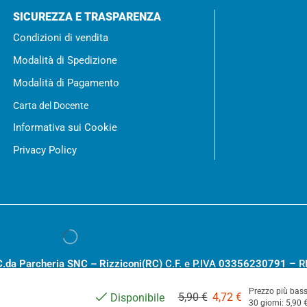
SICUREZZA E TRASPARENZA
Condizioni di vendita
Modalità di Spedizione
Modalità di Pagamento
Carta del Docente
Informativa sui Cookie
Privacy Policy
C.da Parcheria SNC – Rizziconi(RC)
C.F. e P.IVA
03356230791
– R
.000,00
Prezzo più bass
5,90
€
4,72
€
Disponibile
30 giorni:
5,90