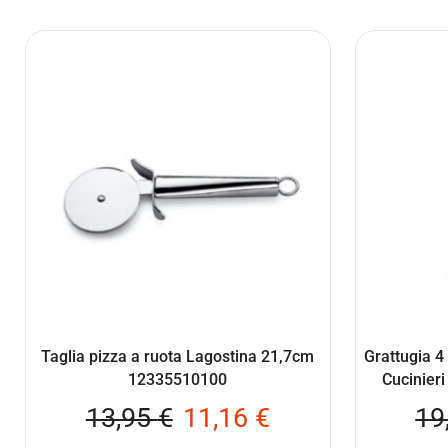
Taglia pizza a ruota Lagostina 21,7cm
Grattugia 4
12335510100
Cucinier
13,95
€
11,16
€
19