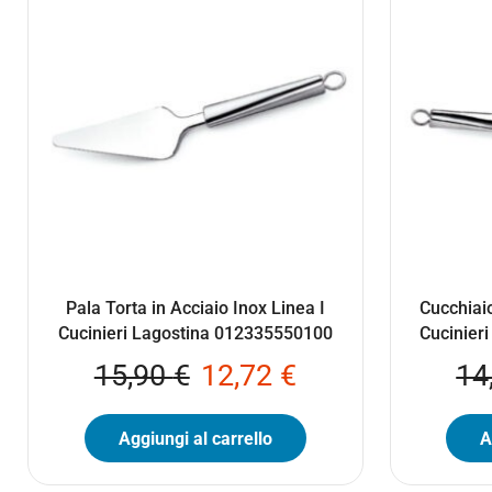
Pala Torta in Acciaio Inox Linea I
Cucchiaio
Cucinieri Lagostina 012335550100
Cucinier
15,90
€
12,72
€
14
Aggiungi al carrello
A