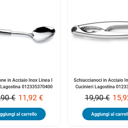
ne in Acciaio Inox Linea I
Schiaccianoci in Acciaio I
i Lagostina 012335370400
Cucinieri Lagostina 012
,90
€
11,92
€
19,90
€
15,
ggiungi al carrello
Aggiungi al carrel