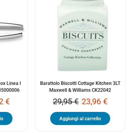
nox Linea I
Barattolo Biscotti Cottage Kitchen 3LT
335000006
Maxwell & Williams CK22042
92
€
29,95
€
23,96
€
lo
Aggiungi al carrello