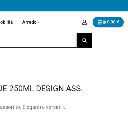
bilità
Arredo
0,00
€
0
DE 250ML DESIGN ASS.
ssortito. Eleganti e versatili.