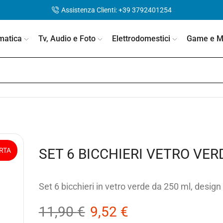
Assistenza Clienti: +39 3792401254
matica
Tv, Audio e Foto
Elettrodomestici
Game e Mo
SET 6 BICCHIERI VETRO VER
RTA
Set 6 bicchieri in vetro verde da 250 ml, design a
11,90
€
9,52
€