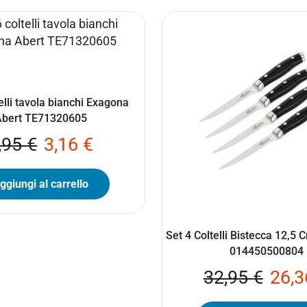
elli tavola bianchi Exagona
Abert TE71320605
,95
€
3,16
€
ggiungi al carrello
Set 4 Coltelli Bistecca 12,5
014450500804
32,95
€
26,