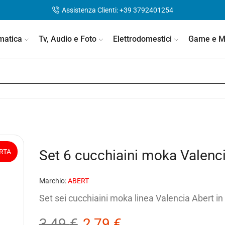
Assistenza Clienti: +39 3792401254
matica
Tv, Audio e Foto
Elettrodomestici
Game e Mo
Set 6 cucchiaini moka Valen
RTA
Marchio:
ABERT
Set sei cucchiaini moka linea Valencia Abert in
3,49
€
2,79
€