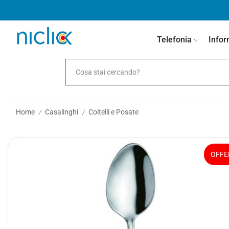
contenuto
Telefonia
Infor
Home
Casalinghi
Coltelli e Posate
/
/
OFFE