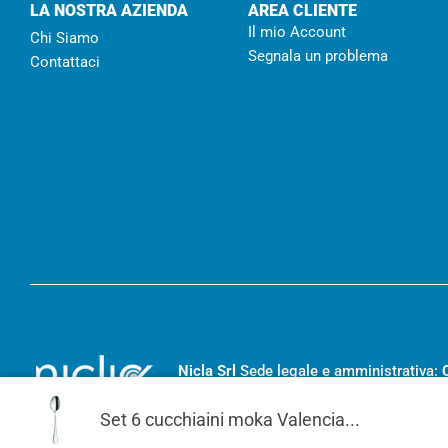
LA NOSTRA AZIENDA
AREA CLIENTE
Il mio Account
Chi Siamo
Segnala un problema
Contattaci
Nicla Srl
Sede legale e amministrativa:
RC- 194455
– Capitale sociale I.V.
€ 20
Set 6 cucchiaini moka Valencia...