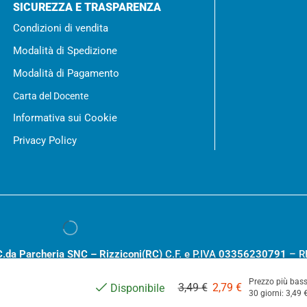
SICUREZZA E TRASPARENZA
Condizioni di vendita
Modalità di Spedizione
Modalità di Pagamento
Carta del Docente
Informativa sui Cookie
Privacy Policy
C.da Parcheria SNC – Rizziconi(RC)
C.F. e P.IVA
03356230791
– R
.000,00
Prezzo più bass
3,49
€
2,79
€
Disponibile
30 giorni:
3,49