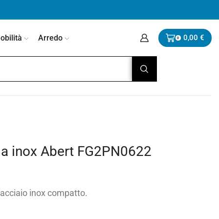
bilità
Arredo
0,00
€
0
cia inox Abert FG2PN0622
 acciaio inox compatto.