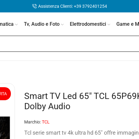
Assistenza Clienti: +39 3792401254
matica
Tv, Audio e Foto
Elettrodomestici
Game e Mo
Smart TV Led 65″ TCL 65P69
RTA
Dolby Audio
Marchio:
TCL
Tcl serie smart tv 4k ultra hd 65″ offre immagin