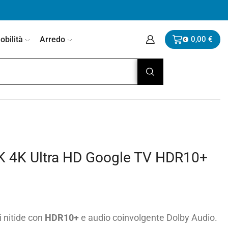
bilità
Arredo
0,00
€
0
K 4K Ultra HD Google TV HDR10+
i nitide con
HDR10+
e audio coinvolgente Dolby Audio.