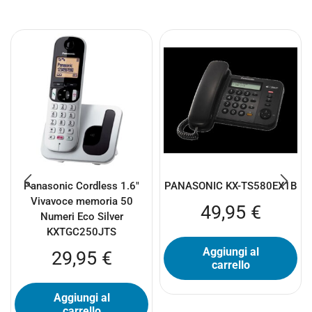
Panasonic Cordless 1.6″
PANASONIC KX-TS580EX1B
Vivavoce memoria 50
49,95
€
Numeri Eco Silver
KXTGC250JTS
Aggiungi al
29,95
€
carrello
Aggiungi al
carrello