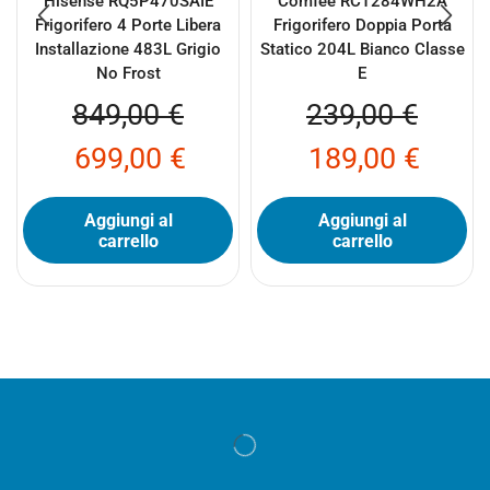
Hisense RQ5P470SAIE
Comfeè RCT284WH2A
Frigorifero 4 Porte Libera
Frigorifero Doppia Porta
Installazione 483L Grigio
Statico 204L Bianco Classe
No Frost
E
849,00
€
239,00
€
699,00
€
189,00
€
Aggiungi al
Aggiungi al
carrello
carrello