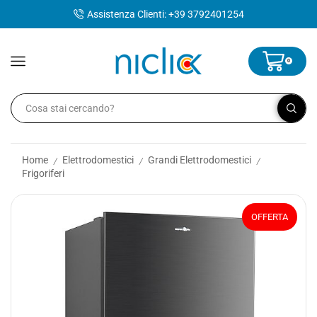
contenuto
Assistenza Clienti: +39 3792401254
0
Home
Elettrodomestici
Grandi Elettrodomestici
/
/
/
Frigoriferi
OFFERTA