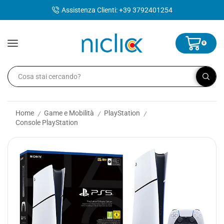
contenuto
Assistenza Clienti: +39 3792401254
0
Home
Game e Mobilità
PlayStation
/
/
/
Console PlayStation