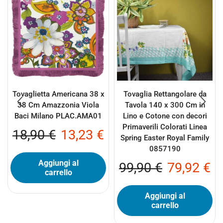
Tovaglietta Americana 38 x
Tovaglia Rettangolare da
38 Cm Amazzonia Viola
Tavola 140 x 300 Cm in
Baci Milano PLAC.AMA01
Lino e Cotone con decori
Primaverili Colorati Linea
18,90
€
13,23
€
Spring Easter Royal Family
0857190
Aggiungi al
99,90
€
79,92
€
carrello
Aggiungi al
carrello