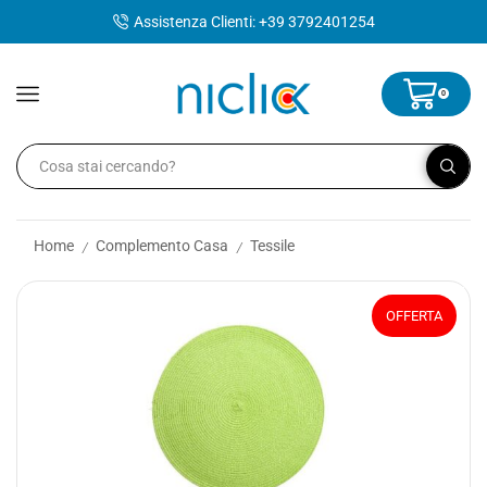
contenuto
Assistenza Clienti: +39 3792401254
0
Home
Complemento Casa
Tessile
/
/
OFFERTA