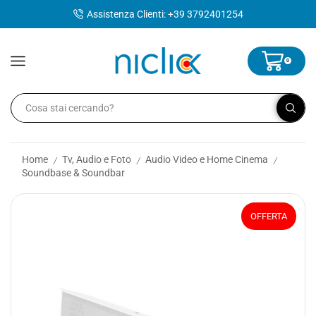
contenuto
Assistenza Clienti: +39 3792401254
0
Home
Tv, Audio e Foto
Audio Video e Home Cinema
/
/
/
Soundbase & Soundbar
OFFERTA