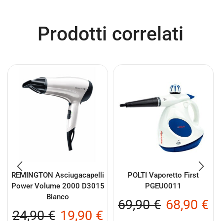
Prodotti correlati
REMINGTON Asciugacapelli
POLTI Vaporetto First
Power Volume 2000 D3015
PGEU0011
Bianco
69,90
€
68,90
€
24,90
€
19,90
€