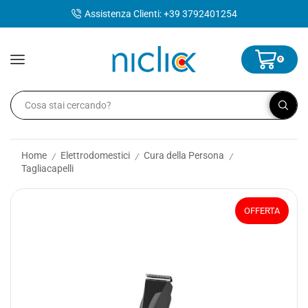
contenuto
Assistenza Clienti: +39 3792401254
0
Home
Elettrodomestici
Cura della Persona
/
/
/
Tagliacapelli
OFFERTA