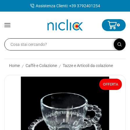
contenuto
Assistenza Clienti: +39 3792401254
0
Home
Caffè e Colazione
Tazze e Articoli da colazione
/
/
OFFERTA