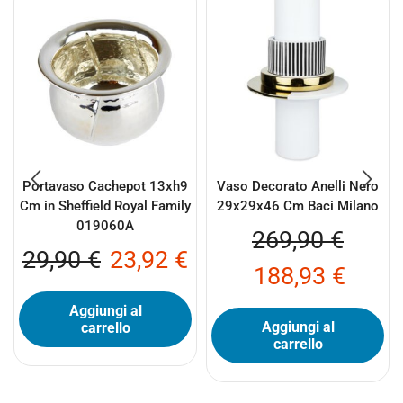
Portavaso Cachepot 13xh9
Vaso Decorato Anelli Nero
Cm in Sheffield Royal Family
29x29x46 Cm Baci Milano
019060A
269,90
€
29,90
€
23,92
€
188,93
€
Aggiungi al
Aggiungi al
carrello
carrello