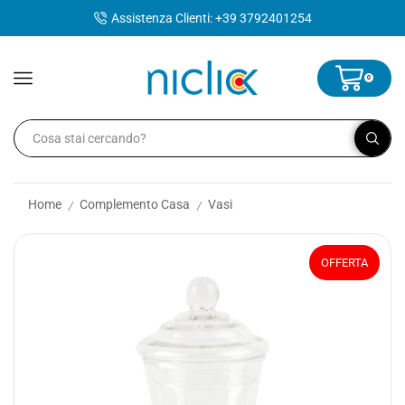
contenuto
Assistenza Clienti: +39 3792401254
0
Home
Complemento Casa
Vasi
/
/
OFFERTA