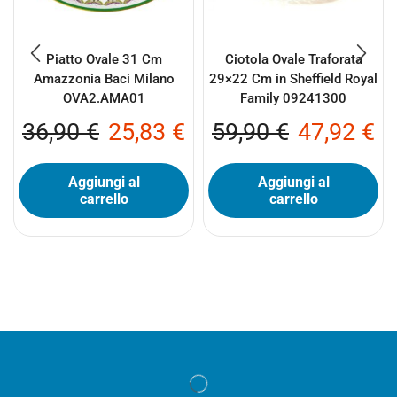
Piatto Ovale 31 Cm
Ciotola Ovale Traforata
Amazzonia Baci Milano
29×22 Cm in Sheffield Royal
OVA2.AMA01
Family 09241300
36,90
€
25,83
€
59,90
€
47,92
€
Aggiungi al
Aggiungi al
carrello
carrello