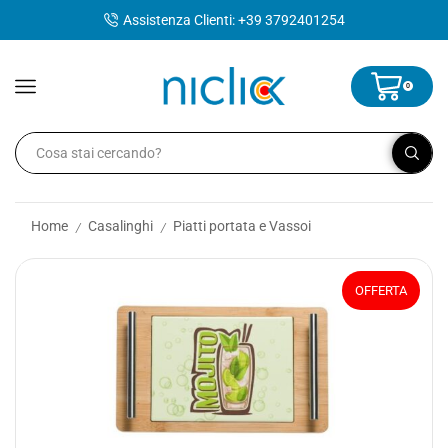
contenuto
Assistenza Clienti: +39 3792401254
0
Home
Casalinghi
Piatti portata e Vassoi
/
/
OFFERTA