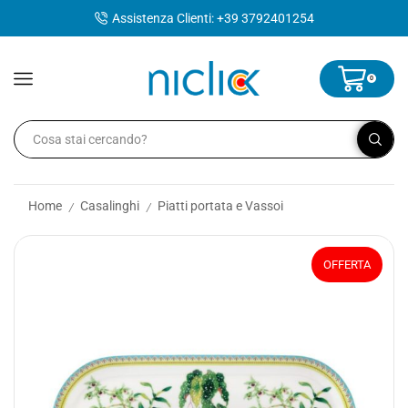
contenuto
Assistenza Clienti: +39 3792401254
0
Home
Casalinghi
Piatti portata e Vassoi
/
/
OFFERTA