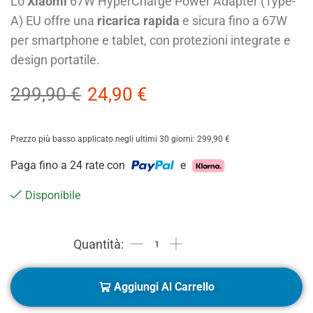
Lo
Xiaomi
67W HyperCharge Power Adapter (Type-
A) EU offre una
ricarica rapida
e sicura fino a 67W
per smartphone e tablet, con protezioni integrate e
design portatile.
299,90
€
24,90
€
Prezzo più basso applicato negli ultimi 30 giorni:
299,90
€
Paga fino a 24 rate con
e
Disponibile
Aggiungi Al Carrello