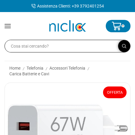
contenuto
Assistenza Clienti: +39 3792401254
0
Home
Telefonia
Accessori Telefonia
/
/
/
Carica Batterie e Cavi
OFFERTA