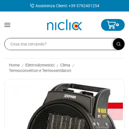
contenuto
Assistenza Clienti: +39 3792401254
0
Home
Elettrodomestici
Clima
/
/
/
Termoconvettori e Termoventilatori