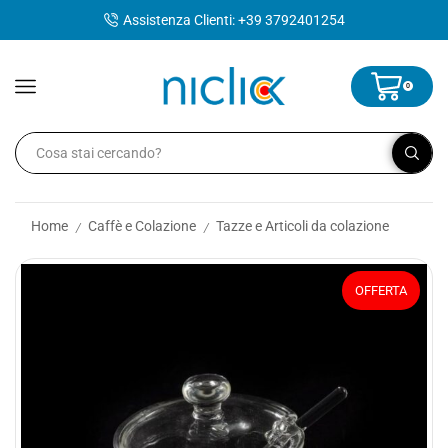
contenuto
Assistenza Clienti: +39 3792401254
0
Home
Caffè e Colazione
Tazze e Articoli da colazione
/
/
OFFERTA