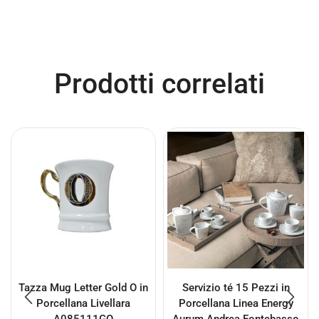
Prodotti correlati
Tazza Mug Letter Gold O in
Servizio té 15 Pezzi in
Porcellana Livellara
Porcellana Linea Energy
A085111GO
Aurum Andrea Fontebasso