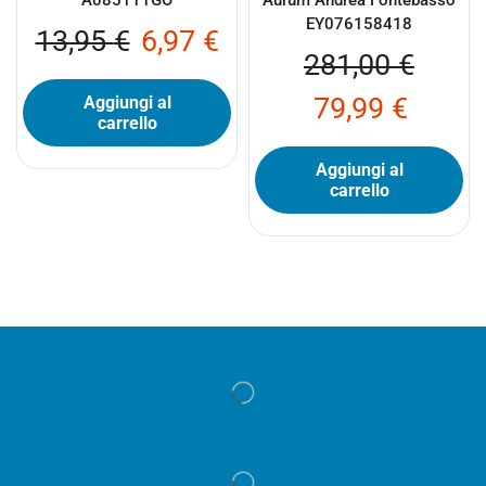
EY076158418
13,95
€
6,97
€
281,00
€
79,99
€
Aggiungi al
carrello
Aggiungi al
carrello