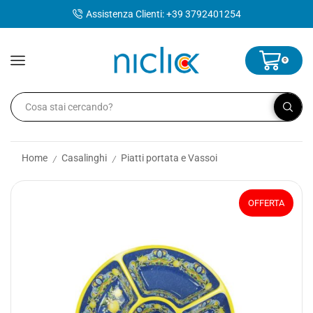
contenuto
Assistenza Clienti: +39 3792401254
0
Home
Casalinghi
Piatti portata e Vassoi
/
/
OFFERTA