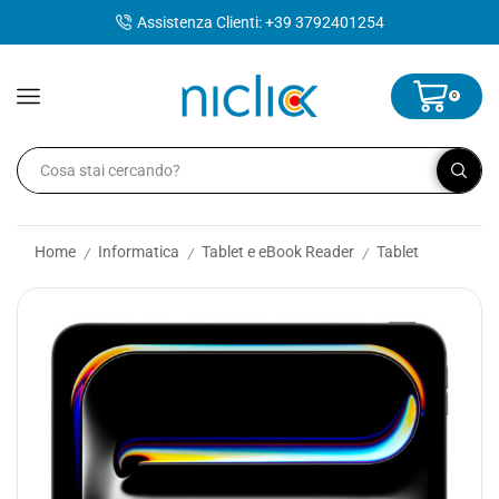
contenuto
Assistenza Clienti: +39 3792401254
0
Home
Informatica
Tablet e eBook Reader
Tablet
/
/
/