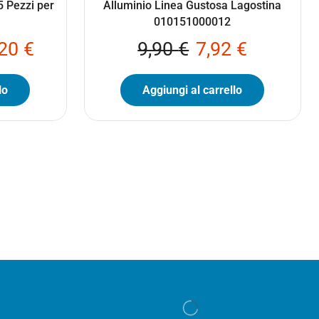
5 Pezzi per
Alluminio Linea Gustosa Lagostina
010151000012
,20
€
9,90
€
7,92
€
lo
Aggiungi al carrello