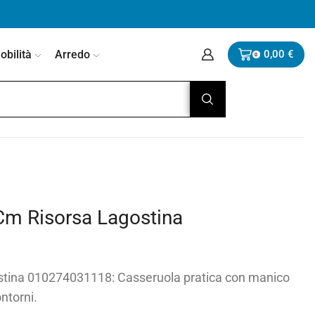
bilità
Arredo
0,00
€
0
m Risorsa Lagostina
tina 010274031118: Casseruola pratica con manico
ntorni.