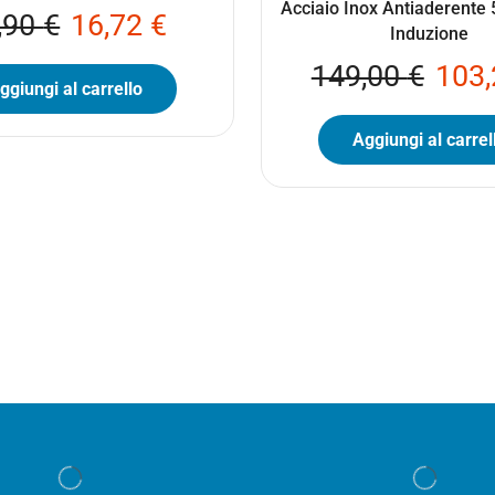
Acciaio Inox Antiaderente 
,90
€
16,72
€
Induzione
149,00
€
103
ggiungi al carrello
Aggiungi al carrel