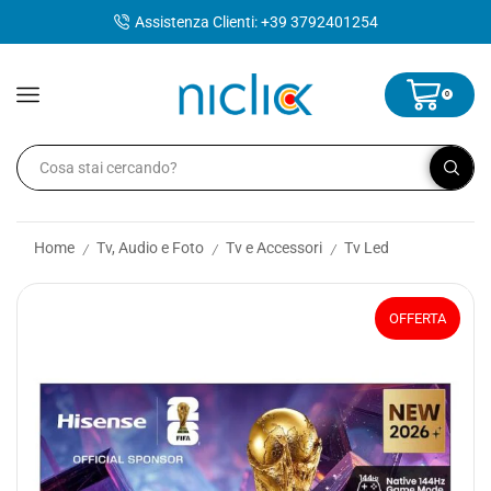
contenuto
Assistenza Clienti: +39 3792401254
0
Home
Tv, Audio e Foto
Tv e Accessori
Tv Led
/
/
/
OFFERTA