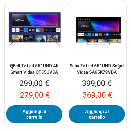
QBell Tv Led 55″ UHD 4K
Saba Tv Led 65″ UHD Smart
Smart Vidaa QT55UV8A
Vidaa SA65K79VDA
299,00
€
399,00
€
279,00
€
369,00
€
Aggiungi al
Aggiungi al
carrello
carrello