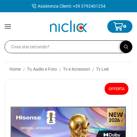
contenuto
Assistenza Clienti: +39 3792401254
0
Home
Tv, Audio e Foto
Tv e Accessori
Tv Led
/
/
/
OFFERTA