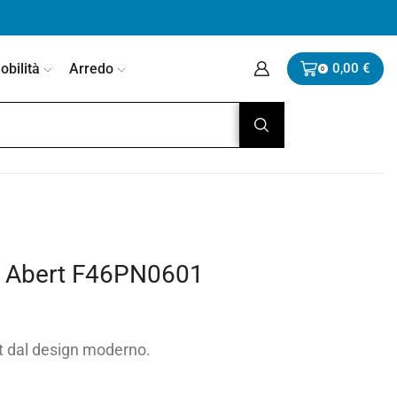
bilità
Arredo
0,00
€
0
ca Abert F46PN0601
rt dal design moderno.