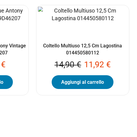
tony Vintage
Coltello Multiuso 12,5 Cm Lagostina
207
014450580112
2
€
14,90
€
11,92
€
lo
Aggiungi al carrello