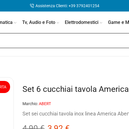
Assistenza Clienti: +39 3792401254
matica
Tv, Audio e Foto
Elettrodomestici
Game e Mo
Set 6 cucchiai tavola Ameri
RTA
Marchio:
ABERT
Set sei cucchiai tavola inox linea America Abe
4,90
€
3,92
€