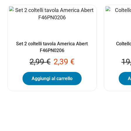
Set 2 coltelli tavola America Abert
Coltel
F46PN0206
2,99
€
2,39
€
19
Aggiungi al carrello
A