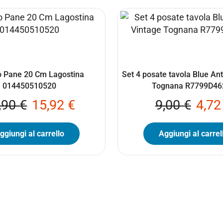
lo Pane 20 Cm Lagostina
Set 4 posate tavola Blue An
014450510520
Tognana R7799D46
,90
€
15,92
€
9,00
€
4,7
ggiungi al carrello
Aggiungi al carrel