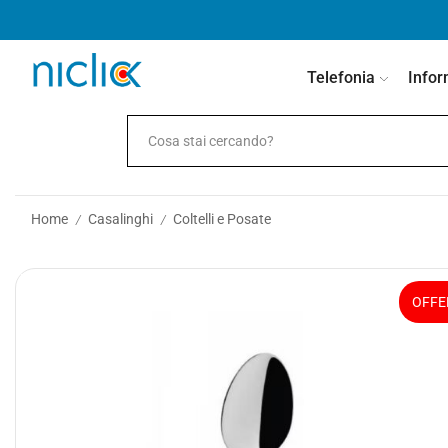
contenuto
Telefonia
Infor
Home
Casalinghi
Coltelli e Posate
/
/
OFFE