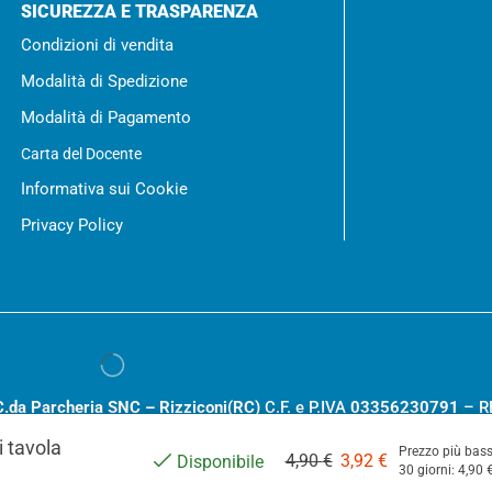
SICUREZZA E TRASPARENZA
Condizioni di vendita
Modalità di Spedizione
Modalità di Pagamento
Carta del Docente
Informativa sui Cookie
Privacy Policy
C.da Parcheria SNC – Rizziconi(RC)
C.F. e P.IVA
03356230791
– R
.000,00
i tavola
Prezzo più bass
4,90
€
3,92
€
Disponibile
30 giorni:
4,90