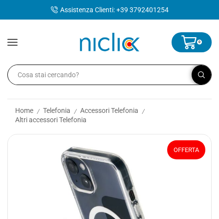
contenuto
Assistenza Clienti: +39 3792401254
0
Home
Telefonia
Accessori Telefonia
/
/
/
Altri accessori Telefonia
OFFERTA